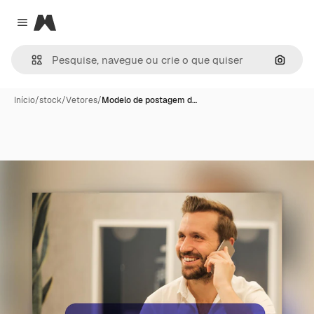
Magnific
Close menu
Pesqui
Início
/
stock
/
Vetores
/
Modelo de postagem d…