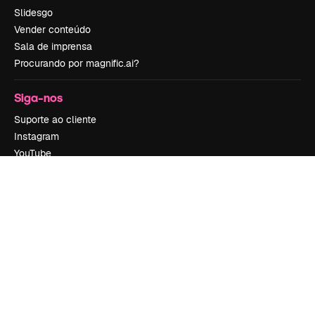
Slidesgo
Vender conteúdo
Sala de imprensa
Procurando por magnific.ai?
Siga-nos
Suporte ao cliente
Instagram
YouTube
LinkedIn
TikTok
Discord
X
Reddit
Copyright © 2010-
2026
Freepik Company S.L.U.
Todos os direitos
reservados
.