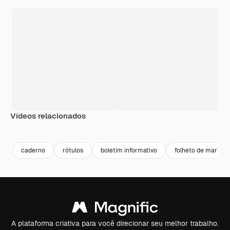
Vídeos relacionados
Premium
Premium
caderno
rótulos
boletim informativo
folheto de marketi
A plataforma criativa para você direcionar seu melhor trabalho.