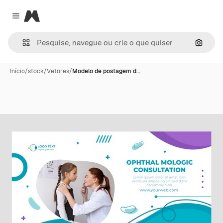
Magnific
Close menu
Pesqui
Início
/
stock
/
Vetores
/
Modelo de postagem d…