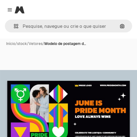
Magnific
Close menu
Pesqui
Início
/
stock
/
Vetores
/
Modelo de postagem d…