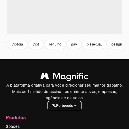
lgbtqia
lgbt
orgulho
gay
bissexual
design tem
A plataforma criativa para você direcionar seu melhor trabalho.
Mais de 1 milhão de assinantes entre criativos, empresas,
agências e estúdios.
Português
Produtos
Spaces