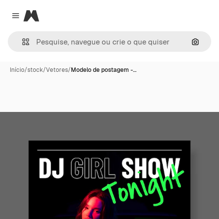
Magnific
Close menu
Pesqui
Início
/
stock
/
Vetores
/
Modelo de postagem -…