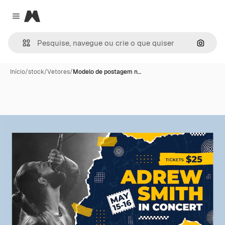
Magnific
Close menu
Pesqui
Início
/
stock
/
Vetores
/
Modelo de postagem n…