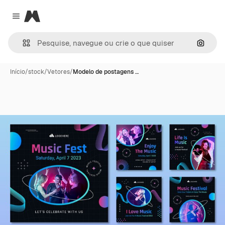
Magnific
Close menu
Pesqui
Início
/
stock
/
Vetores
/
Modelo de postagens …