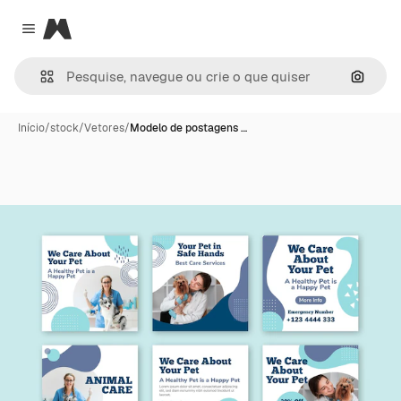
Magnific
Close menu
Pesqui
Início
/
stock
/
Vetores
/
Modelo de postagens …