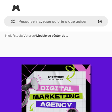
Magnific
Close menu
Pesqui
Início
/
stock
/
Vetores
/
Modelo de pôster de …