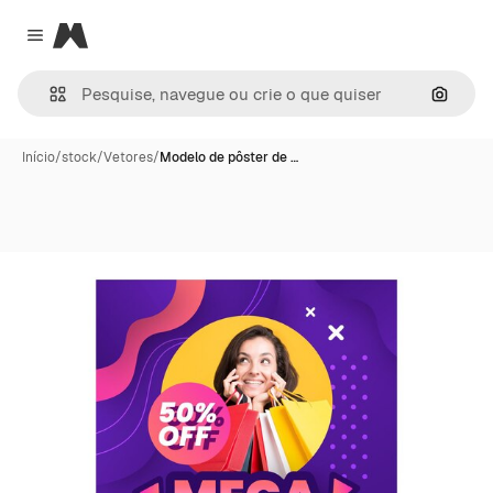
Magnific
Close menu
Pesqui
Início
/
stock
/
Vetores
/
Modelo de pôster de …