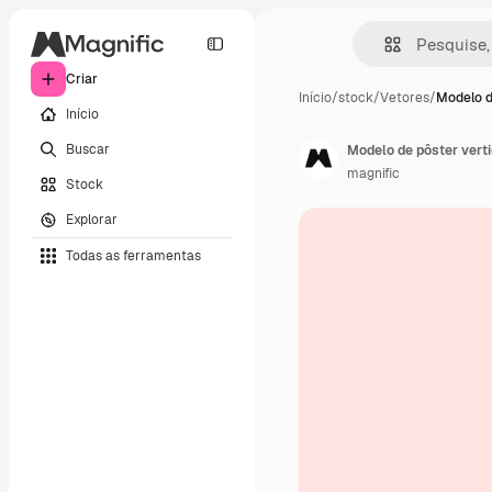
Criar
Início
/
stock
/
Vetores
/
Modelo d
Início
Buscar
Modelo de pôster vert
magnific
Stock
Explorar
Todas as ferramentas