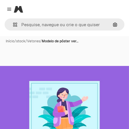
Magnific
Close menu
Pesqui
Início
/
stock
/
Vetores
/
Modelo de pôster ver…