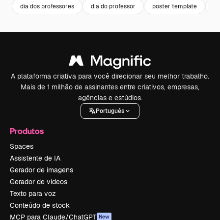
dia dos professores
dia do professor
poster template
po
A plataforma criativa para você direcionar seu melhor trabalho.
Mais de 1 milhão de assinantes entre criativos, empresas,
agências e estúdios.
Português
Produtos
Spaces
Assistente de IA
Gerador de imagens
Gerador de vídeos
Texto para voz
Conteúdo de stock
MCP para Claude/ChatGPT
New