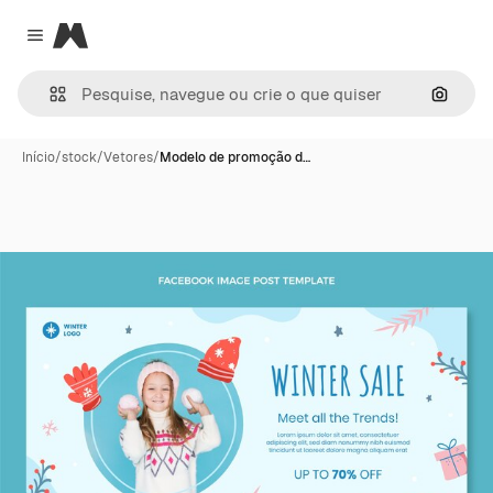
Magnific
Close menu
Pesqui
Início
/
stock
/
Vetores
/
Modelo de promoção d…