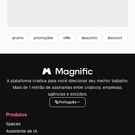
promo
promoções
offer
desconto
discount
b
A plataforma criativa para você direcionar seu melhor trabalho.
Mais de 1 milhão de assinantes entre criativos, empresas,
agências e estúdios.
Português
Produtos
Spaces
Assistente de IA