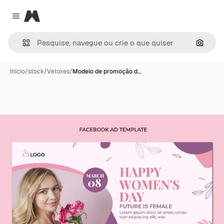
Magnific
Close menu
Pesqui
Início
/
stock
/
Vetores
/
Modelo de promoção d…