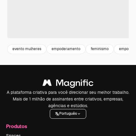
evento mulheres
empoderamento
feminismo
empodera
A plataforma criativa para você direcionar seu melhor trabalho.
Mais de 1 milhão de assinantes entre criativos, empresas,
agências e estúdios.
Português
Produtos
Spaces