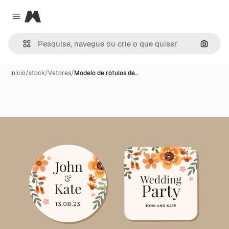
Magnific
Close menu
Pesqui
Início
/
stock
/
Vetores
/
Modelo de rótulos de…