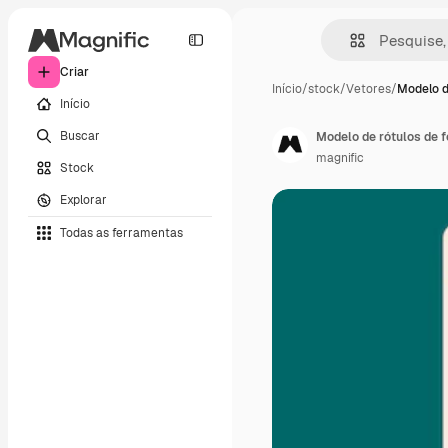
Criar
Início
/
stock
/
Vetores
/
Modelo d
Início
Buscar
Modelo de rótulos de 
magnific
Stock
Explorar
Todas as ferramentas