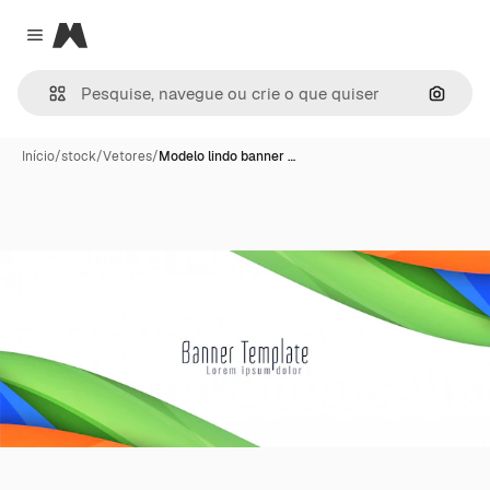
Magnific
Close menu
Pesqui
Início
/
stock
/
Vetores
/
Modelo lindo banner …