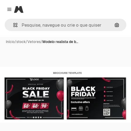
Magnific
Close menu
Pesqui
Início
/
stock
/
Vetores
/
Modelo realista de b…