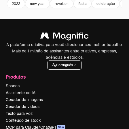
2022
new year
reveillon
festa
celebração
ce
A plataforma criativa para você direcionar seu melhor trabalho.
Mais de 1 milhão de assinantes entre criativos, empresas,
agências e estúdios.
Português
Produtos
Spaces
Assistente de IA
Gerador de imagens
Gerador de vídeos
Texto para voz
Conteúdo de stock
MCP para Claude/ChatGPT
New