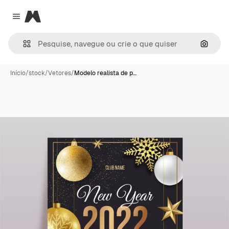
Magnific
Close menu
Pesqui
Início
/
stock
/
Vetores
/
Modelo realista de p…