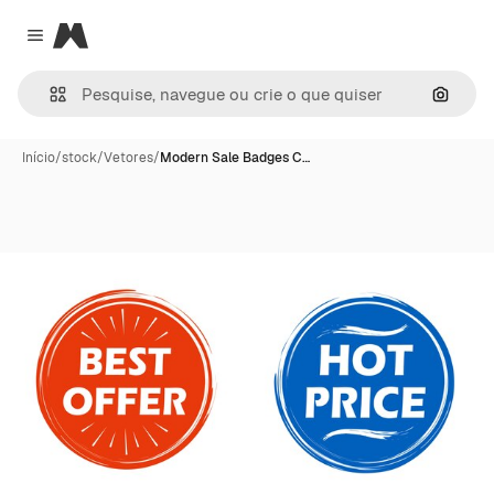
Magnific
Close menu
Pesqui
Início
/
stock
/
Vetores
/
Modern Sale Badges C…