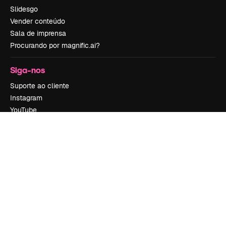
Slidesgo
Vender conteúdo
Sala de imprensa
Procurando por magnific.ai?
Siga-nos
Suporte ao cliente
Instagram
YouTube
LinkedIn
TikTok
Discord
X
Reddit
Copyright © 2010-
2026
Freepik Company S.L.U.
Todos os direitos
reservados
.