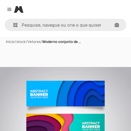
Magnific
Close menu
Pesqui
Início
/
stock
/
Vetores
/
Moderno conjunto de …