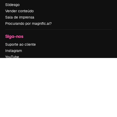
Slidesgo
Vender conteúdo
Sala de imprensa
Procurando por magnific.ai?
Siga-nos
Suporte ao cliente
Instagram
YouTube
LinkedIn
TikTok
Discord
X
Reddit
Copyright © 2010-
2026
Freepik Company S.L.U.
Todos os direitos
reservados
.