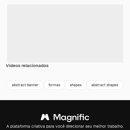
Vídeos relacionados
Premium
Premium
Premium
Premium
abstract banner
formas
shapes
abstract shapes
f
A plataforma criativa para você direcionar seu melhor trabalho.