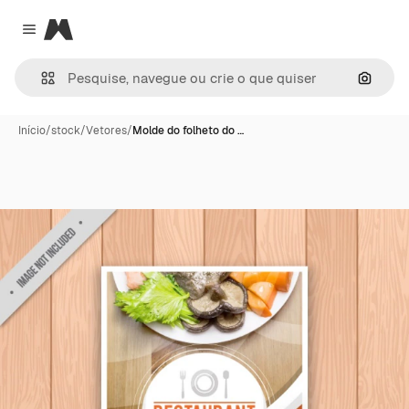
Magnific
Close menu
Pesqui
Início
/
stock
/
Vetores
/
Molde do folheto do …