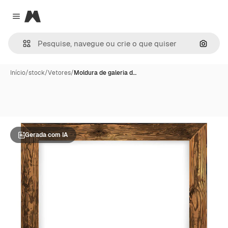
Magnific
Close menu
Pesqui
Início
/
stock
/
Vetores
/
Moldura de galeria d…
Gerada com IA