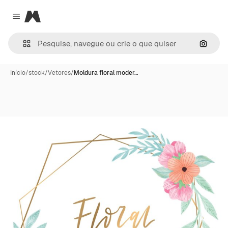
Magnific
Close menu
Pesqui
Início
/
stock
/
Vetores
/
Moldura floral moder…