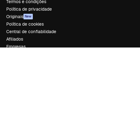
Termos e condições
Política de privacidade
Originais
New
Política de cookies
Central de confiabilidade
Afiliados
Empresas
Empresa
Preços
Sobre nós
Reviews
Emprego
Tendências de pesquisa
Blog
Eventos
Slidesgo
Vender conteúdo
Sala de imprensa