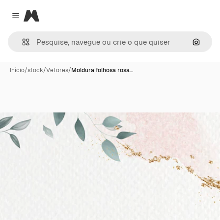
Magnific
Close menu
Pesqui
Início
/
stock
/
Vetores
/
Moldura folhosa rosa…