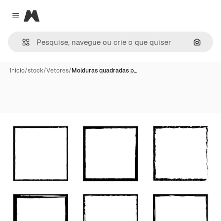
Magnific
Close menu
Pesqui
Início
/
stock
/
Vetores
/
Molduras quadradas p…