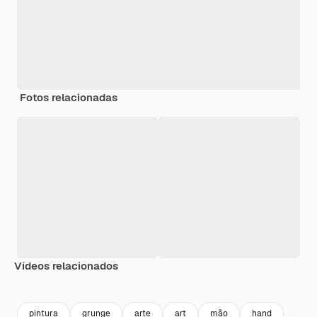
Fotos relacionadas
Vídeos relacionados
Premium
Premium
Premium
Premium
pintura
grunge
arte
art
mão
hand