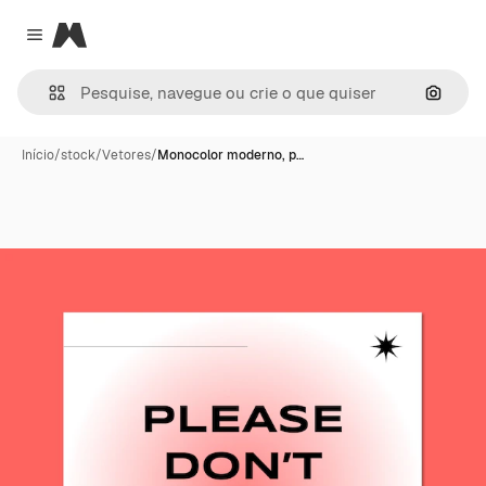
Magnific
Close menu
Pesqui
Início
/
stock
/
Vetores
/
Monocolor moderno, p…