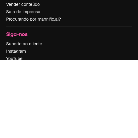
Vender conteúdo
Sala de imprensa
Procurando por magnific.ai?
Siga-nos
Suporte ao cliente
Instagram
YouTube
LinkedIn
TikTok
Discord
X
Reddit
Copyright © 2010-
2026
Freepik Company S.L.U.
Todos os direitos
reservados
.