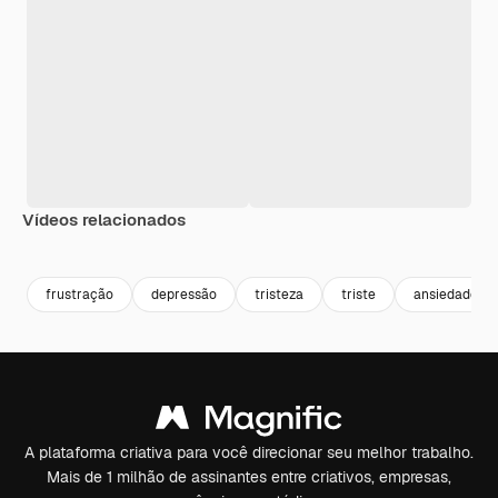
Vídeos relacionados
Premium
Premium
Gerado por IA
Premium
Premium
frustração
depressão
tristeza
triste
ansiedade
A plataforma criativa para você direcionar seu melhor trabalho.
Mais de 1 milhão de assinantes entre criativos, empresas,