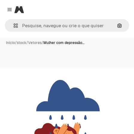
Magnific
Close menu
Pesqui
Início
/
stock
/
Vetores
/
Mulher com depressão…