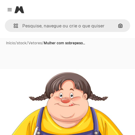
Magnific
Close menu
Pesqui
Início
/
stock
/
Vetores
/
Mulher com sobrepeso…