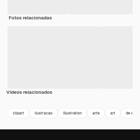
Fotos relacionadas
Vídeos relacionados
Premium
Premium
Gerado por IA
Premium
Premium
clipart
ilustracao
illustration
arte
art
de desi