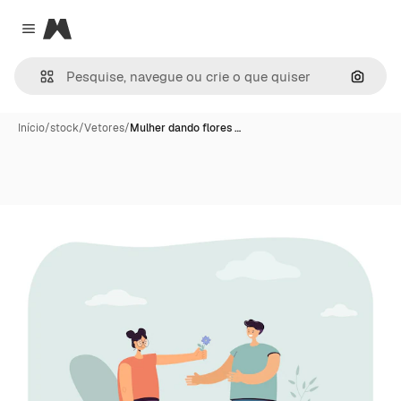
Magnific
Close menu
Pesqui
Início
/
stock
/
Vetores
/
Mulher dando flores …