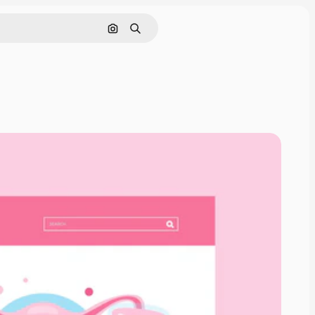
Pesquisar por imagem
Buscar