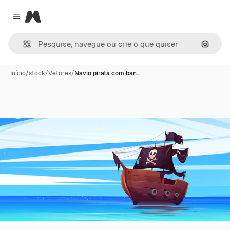
Magnific
Close menu
Pesqui
Início
/
stock
/
Vetores
/
Navio pirata com ban…