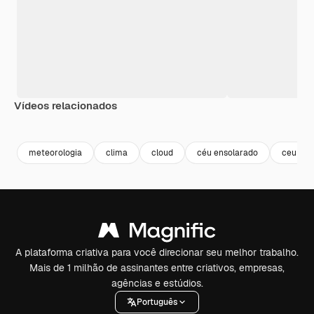
Vídeos relacionados
Premium
Premium
Premium
Premium
Gerado por 
meteorologia
clima
cloud
céu ensolarado
ceu
A plataforma criativa para você direcionar seu melhor trabalho.
Mais de 1 milhão de assinantes entre criativos, empresas,
agências e estúdios.
Português