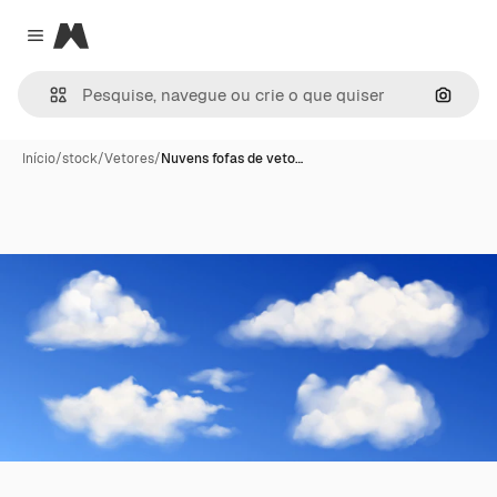
Magnific
Close menu
Pesqui
Início
/
stock
/
Vetores
/
Nuvens fofas de veto…