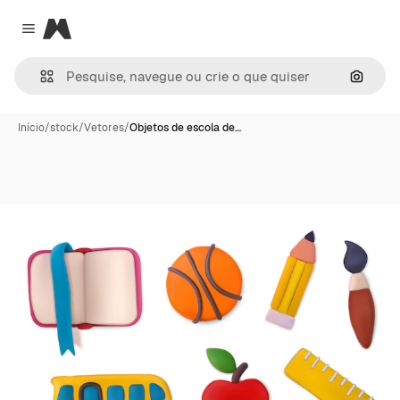
Magnific
Close menu
Pesqui
Início
/
stock
/
Vetores
/
Objetos de escola de…