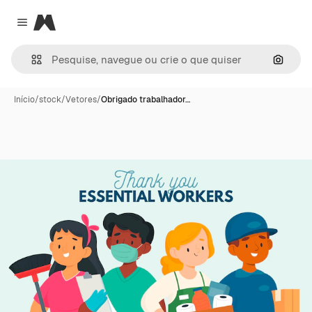
Magnific
Close menu
Pesqui
Início
/
stock
/
Vetores
/
Obrigado trabalhador…