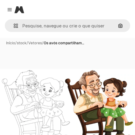
Magnific
Close menu
Pesqui
Início
/
stock
/
Vetores
/
Os avós compartilham…