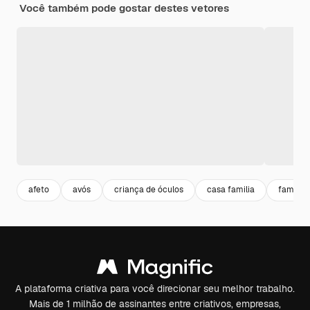
Você também pode gostar destes vetores
afeto
avós
criança de óculos
casa familia
family 
A plataforma criativa para você direcionar seu melhor trabalho.
Mais de 1 milhão de assinantes entre criativos, empresas,