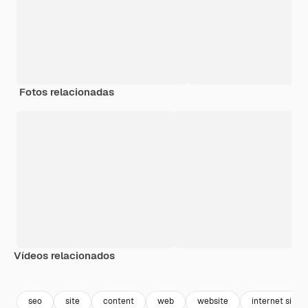
Fotos relacionadas
Vídeos relacionados
Premium
Premium
Premium
Premium
seo
site
content
web
website
internet simbo