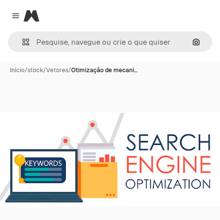
Magnific
Close menu
Pesqui
Início
/
stock
/
Vetores
/
Otimização de mecani…