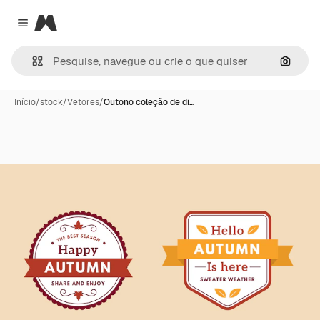
Magnific
Close menu
Pesqui
Início
/
stock
/
Vetores
/
Outono coleção de di…