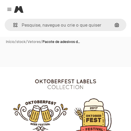
Magnific
Close menu
Pesqui
Início
/
stock
/
Vetores
/
Pacote de adesivos d…