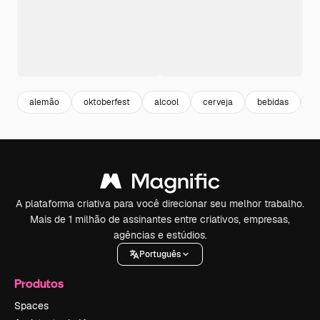
alemão
oktoberfest
alcool
cerveja
bebidas
b
A plataforma criativa para você direcionar seu melhor trabalho.
Mais de 1 milhão de assinantes entre criativos, empresas,
agências e estúdios.
Português
Produtos
Spaces