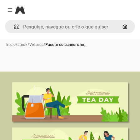
Magnific
Close menu
Pesqui
Início
/
stock
/
Vetores
/
Pacote de banners ho…