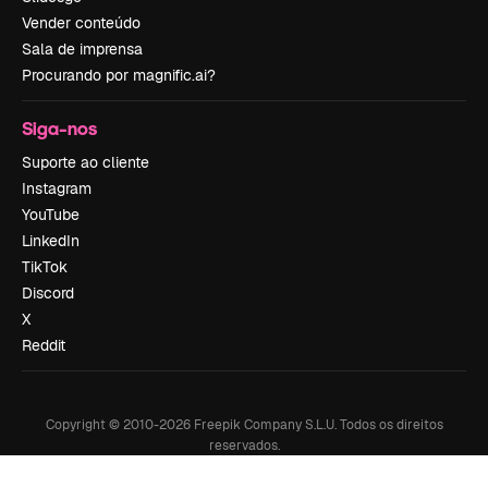
Vender conteúdo
Sala de imprensa
Procurando por magnific.ai?
Siga-nos
Suporte ao cliente
Instagram
YouTube
LinkedIn
TikTok
Discord
X
Reddit
Copyright © 2010-
2026
Freepik Company S.L.U.
Todos os direitos
reservados
.