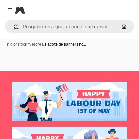
Magnific
Close menu
Pesqui
Início
/
stock
/
Vetores
/
Pacote de banners ho…