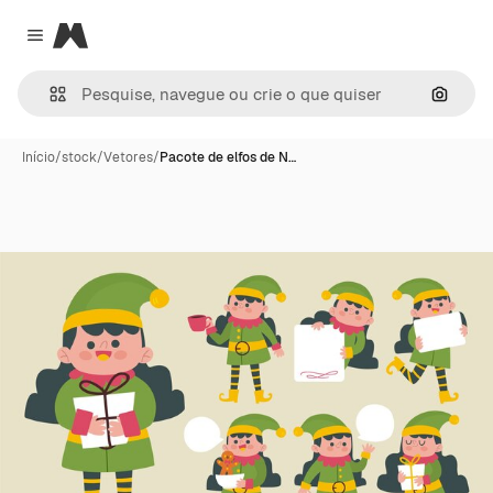
Magnific
Close menu
Pesqui
Início
/
stock
/
Vetores
/
Pacote de elfos de N…