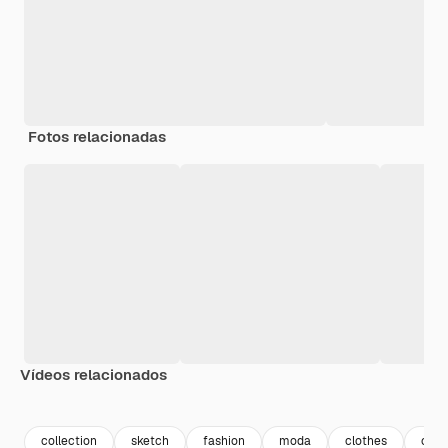
Fotos relacionadas
Vídeos relacionados
Premium
Premium
Gerado por IA
Premium
Premium
Gerado por 
collection
sketch
fashion
moda
clothes
cole