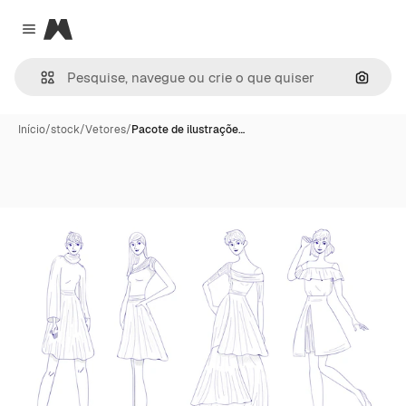
Magnific
Close menu
Pesqui
Início
/
stock
/
Vetores
/
Pacote de ilustraçõe…