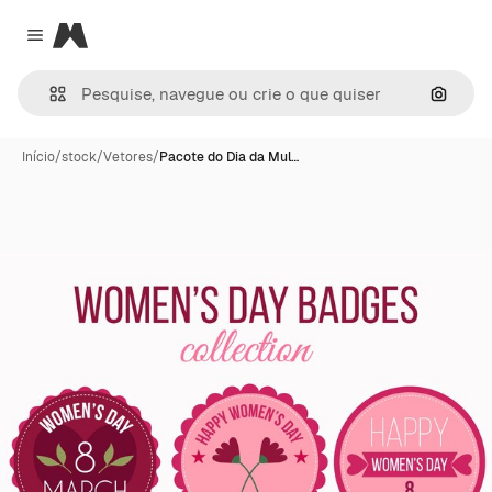
Magnific
Close menu
Pesqui
Início
/
stock
/
Vetores
/
Pacote do Dia da Mul…