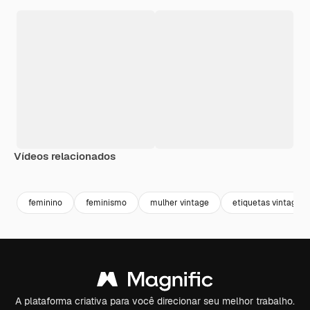
Vídeos relacionados
Premium
Premium
Premium
Premium
feminino
feminismo
mulher vintage
etiquetas vintage
A plataforma criativa para você direcionar seu melhor trabalho.