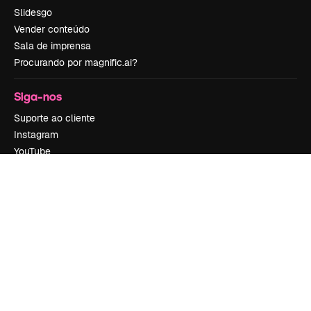
Slidesgo
Vender conteúdo
Sala de imprensa
Procurando por magnific.ai?
Siga-nos
Suporte ao cliente
Instagram
YouTube
LinkedIn
TikTok
Discord
X
Reddit
Copyright © 2010-
2026
Freepik Company S.L.U.
Todos os direitos
reservados
.