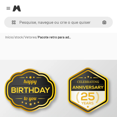
Magnific
Close menu
Pesqui
Início
/
stock
/
Vetores
/
Pacote retro para ad…