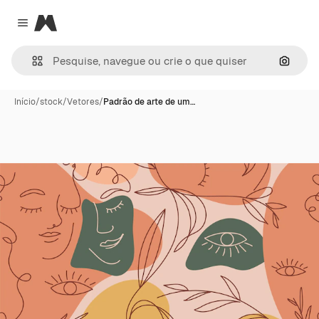
Magnific
Close menu
Pesqui
Início
/
stock
/
Vetores
/
Padrão de arte de um…