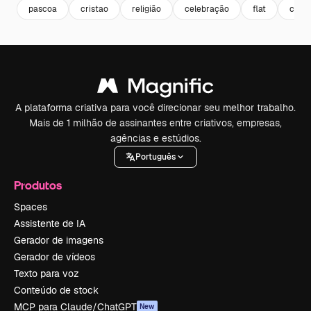
pascoa
cristao
religião
celebração
flat
celeb
A plataforma criativa para você direcionar seu melhor trabalho.
Mais de 1 milhão de assinantes entre criativos, empresas,
agências e estúdios.
Português
Produtos
Spaces
Assistente de IA
Gerador de imagens
Gerador de vídeos
Texto para voz
Conteúdo de stock
MCP para Claude/ChatGPT
New