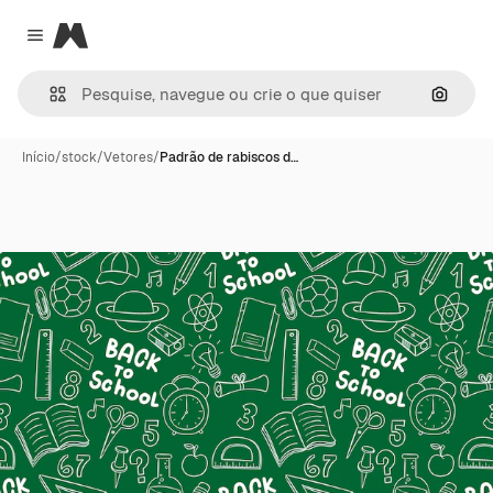
Magnific
Close menu
Pesqui
Início
/
stock
/
Vetores
/
Padrão de rabiscos d…