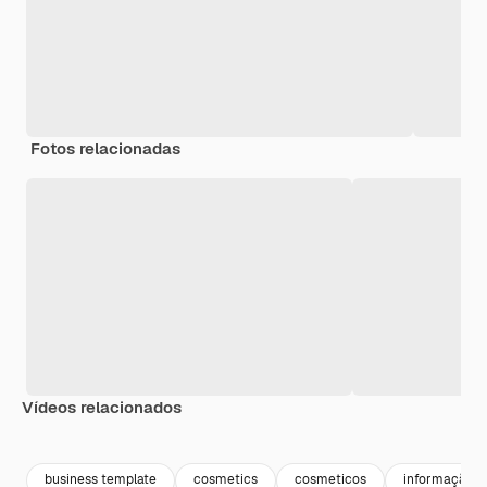
Fotos relacionadas
Vídeos relacionados
Premium
Premium
Premium
Premium
business template
cosmetics
cosmeticos
informação