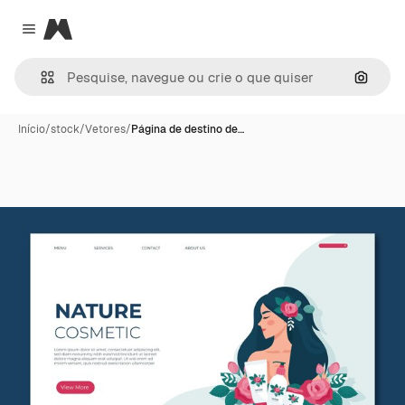
Magnific
Close menu
Pesqui
Início
/
stock
/
Vetores
/
Página de destino de…