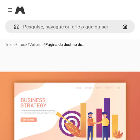
Magnific
Close menu
Pesqui
Início
/
stock
/
Vetores
/
Página de destino de…