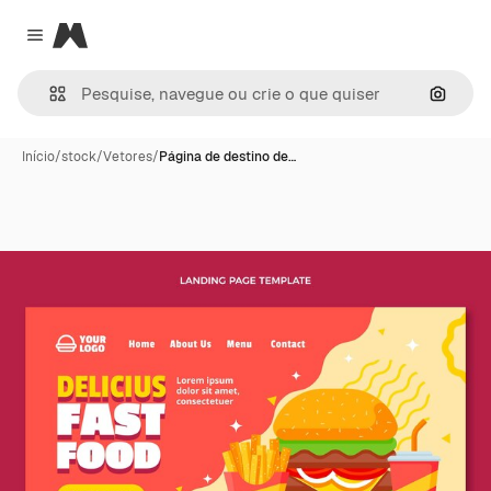
Magnific
Close menu
Pesqui
Início
/
stock
/
Vetores
/
Página de destino de…